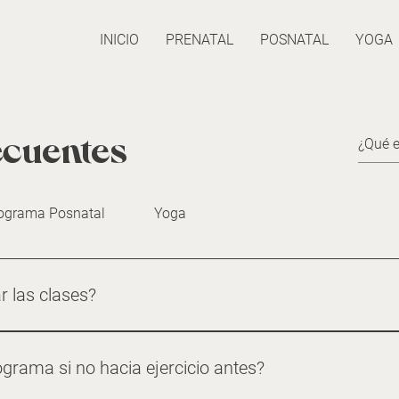
INICIO
PRENATAL
POSNATAL
YOGA
ecuentes
ograma Posnatal
Yoga
 las clases?
de tu doctor.
grama si no hacia ejercicio antes?