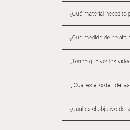
Totalmente, siempre y cuando
ejercicio.
¿Qué material necesito 
Mat 5mm de preferencia. 2 par
25cm Blocks de yoga. Opcional
¿Qué medida de pelota 
sentarte en cualquier moment
La recomendación es la sigui
65cm 1.80m 75cm
¿Tengo que ver los vide
No, es información extra y co
¿ Cuál es el orden de la
Primer ver el video de introdu
dominado entrar al trimestre 
¿Cuál es el objetivo de 
- Fortalecer los músculos que